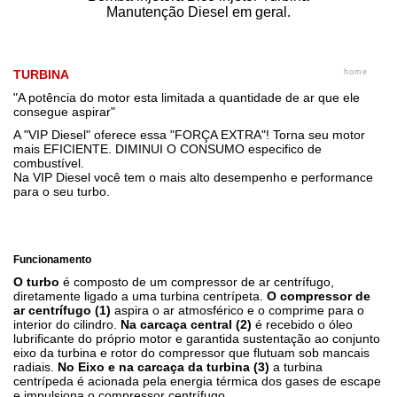
Manutenção Diesel em geral.
TURBINA
home
"A potência do motor esta limitada a quantidade de ar que ele
consegue aspirar"
A "VIP Diesel" oferece essa "FORÇA EXTRA"! Torna seu motor
mais EFICIENTE. DIMINUI O CONSUMO especifico de
combustível.
Na VIP Diesel você tem o mais alto desempenho e performance
para o seu turbo.
Turbina remanufaturada à base de troca despachamos
SEDEX todo Brasil.
Funcionamento
O turbo
é composto de um compressor de ar centrífugo,
diretamente ligado a uma turbina centrípeta.
O compressor de
ar centrífugo (1)
aspira o ar atmosférico e o comprime para o
interior do cilindro.
Na carcaça central (2)
é recebido o óleo
lubrificante do próprio motor e garantida sustentação ao conjunto
eixo da turbina e rotor do compressor que flutuam sob mancais
radiais.
No Eixo e na carcaça da turbina (3)
a turbina
centrípeda é acionada pela energia térmica dos gases de escape
e impulsiona o compressor centrífugo.