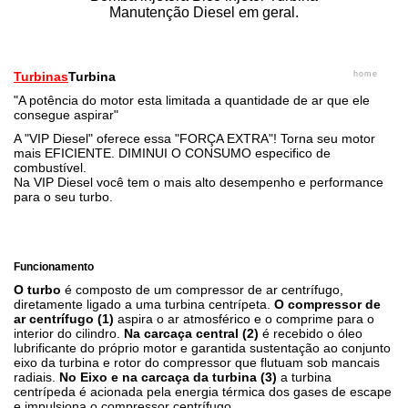
Manutenção Diesel em geral.
Turbinas
Turbina
home
"A potência do motor esta limitada a quantidade de ar que ele
consegue aspirar"
A "VIP Diesel" oferece essa "FORÇA EXTRA"! Torna seu motor
mais EFICIENTE. DIMINUI O CONSUMO especifico de
combustível.
Na VIP Diesel você tem o mais alto desempenho e performance
para o seu turbo.
Turbina remanufaturada à base de troca despachamos
SEDEX todo Brasil.
Funcionamento
O turbo
é composto de um compressor de ar centrífugo,
diretamente ligado a uma turbina centrípeta.
O compressor de
ar centrífugo (1)
aspira o ar atmosférico e o comprime para o
interior do cilindro.
Na carcaça central (2)
é recebido o óleo
lubrificante do próprio motor e garantida sustentação ao conjunto
eixo da turbina e rotor do compressor que flutuam sob mancais
radiais.
No Eixo e na carcaça da turbina (3)
a turbina
centrípeda é acionada pela energia térmica dos gases de escape
e impulsiona o compressor centrífugo.