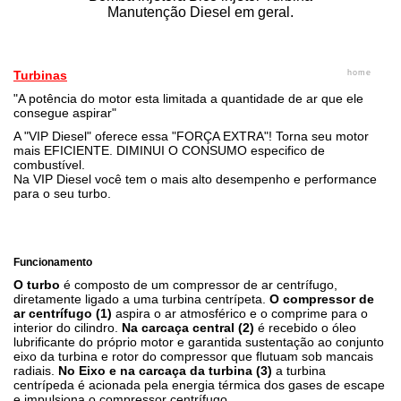
Manutenção Diesel em geral.
Turbinas
home
"A potência do motor esta limitada a quantidade de ar que ele
consegue aspirar"
A "VIP Diesel" oferece essa "FORÇA EXTRA"! Torna seu motor
mais EFICIENTE. DIMINUI O CONSUMO especifico de
combustível.
Na VIP Diesel você tem o mais alto desempenho e performance
para o seu turbo.
Turbina remanufaturada à base de troca despachamos
SEDEX todo Brasil.
Funcionamento
O turbo
é composto de um compressor de ar centrífugo,
diretamente ligado a uma turbina centrípeta.
O compressor de
ar centrífugo (1)
aspira o ar atmosférico e o comprime para o
interior do cilindro.
Na carcaça central (2)
é recebido o óleo
lubrificante do próprio motor e garantida sustentação ao conjunto
eixo da turbina e rotor do compressor que flutuam sob mancais
radiais.
No Eixo e na carcaça da turbina (3)
a turbina
centrípeda é acionada pela energia térmica dos gases de escape
e impulsiona o compressor centrífugo.